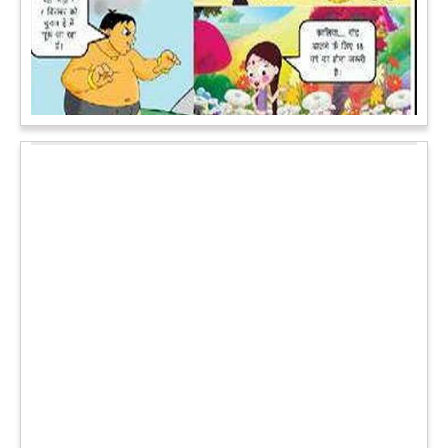
पेट पकड़ कर हंसने पर मजबूर हो जायेंगे आप जानवरों की ये अदाएं देखकर
कल्पना कीजिये उस दृश्य की, जिसमें कोई गिलहरी किसी मेंढक के साथ
लिप-लॉक कर रही हो। गिलहरी झूला झूल रही हो।
आगे पढ़ें
चमत्कार: एक साल की बच्ची के ऊपर से गुजरी ट्रेन, नहीं आई एक खरोंच
भी
जाको राखे साइयां मार सके न कोय वाली कहावत आज एक बच्ची पर पूरी
तरह चरितार्थ साबित हुई, जब वह एक हादसे दौरान बाल-बाल बच गई।
मामला उत्तर प्रदेश के मथुरा रेलवे जक्शंन का है।
आगे पढ़ें