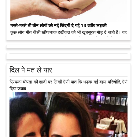
मरते-मरते भी तीन लोगों को नई जिंदगी दे गई 13 वर्षीय लड़की
कुछ लोग मौत जैसी खौफनाक हकीकत को भी खूबसूरत मोड़ दे जाते हैं। वह
मरने के बाद भी इस धरती पर अपने आप को जीवित छोड़ ज़ाते हैं। दुनिया
को अलविदा कह चुकी 13 वर्षीय लड़की के अंगदान से 3 जरूरतमंद लोगों
को नई जिंदगी मिल गई।
आगे पढ़ें
दिल पे मत ले यार
प्रियंका चोपड़ा की शादी पर लिखी ऐसी बात कि भड़क गईं बहन परिणीति, ऐसे
दिया जवाब
अब एक आइडिया बदलेगा हिमाचल के युवाओं की किस्मत, जानिए कैसे
हमीरपुर में अब एक आइडिया युवाओं की किस्मत बदलने जा रहा है। भारत
सरकार के स्टार्टअप मिशन के तहत सबंधित टीम मोबाइल वैन के जरिए पूरे
देश के कोने-कोने में घूमकर नए स्टार्ट अप स्थापित करने की चाह रखने
वाले युवाओं से संपर्क कर रही है।
आगे पढ़ें