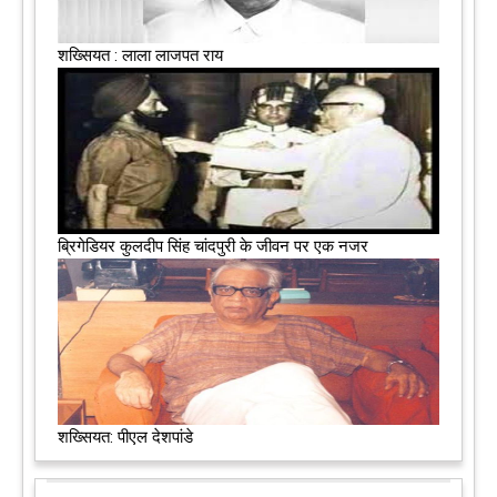
शख्सियत : लाला लाजपत राय
ब्रिगेडियर कुलदीप सिंह चांदपुरी के जीवन पर एक नजर
शख्सियत: पीएल देशपांडे