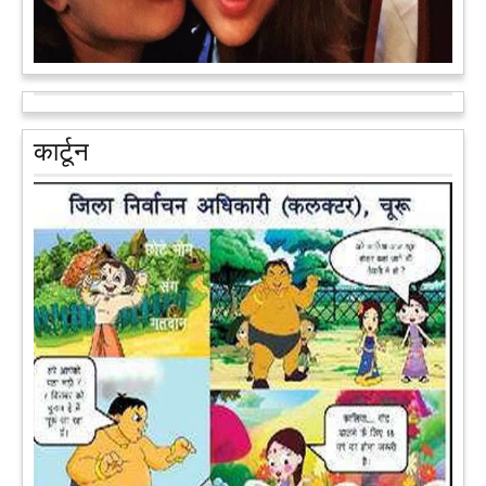
आरक्षण के विरोध में राजा भैया बोले, प्रमोशन का आधार गुणवत्ता और
वरिष्ठता हो, जाति नहीं
प्रतापगढ़ के कुंडा से बाहुबली विधायक रघुराज प्रताप सिंह उर्फ राजा भैया ने
कार्टून
शुक्रवार को लखनऊ में प्रेस कांफ्रेंस कर नई राजनीतिक पार्टी बनाने की
आधिकारिक घोषणा करते हुए पार्टी के मुद्दों के बारे में बताया.
आगे पढ़ें
पेट पकड़ कर हंसने पर मजबूर हो जायेंगे आप जानवरों की ये अदाएं देखकर
कल्पना कीजिये उस दृश्य की, जिसमें कोई गिलहरी किसी मेंढक के साथ
लिप-लॉक कर रही हो। गिलहरी झूला झूल रही हो।
आगे पढ़ें