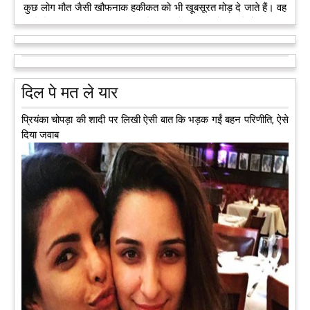
कुछ लोग मौत जैसी खौफनाक हकीकत को भी खूबसूरत मोड़ दे जाते हैं। वह
मरने के बाद भी इस धरती पर अपने आप को जीवित छोड़ ज़ाते हैं। दुनिया
को अलविदा कह चुकी 13 वर्षीय लड़की के अंगदान से 3 जरूरतमंद लोगों
को नई जिंदगी मिल गई।
आगे पढ़ें
दिल पे मत ले यार
प्रियंका चोपड़ा की शादी पर लिखी ऐसी बात कि भड़क गईं बहन परिणीति, ऐसे
दिया जवाब
अब एक आइडिया बदलेगा हिमाचल के युवाओं की किस्मत, जानिए कैसे
हमीरपुर में अब एक आइडिया युवाओं की किस्मत बदलने जा रहा है। भारत
सरकार के स्टार्टअप मिशन के तहत सबंधित टीम मोबाइल वैन के जरिए पूरे
देश के कोने-कोने में घूमकर नए स्टार्ट अप स्थापित करने की चाह रखने
वाले युवाओं से संपर्क कर रही है।
आगे पढ़ें