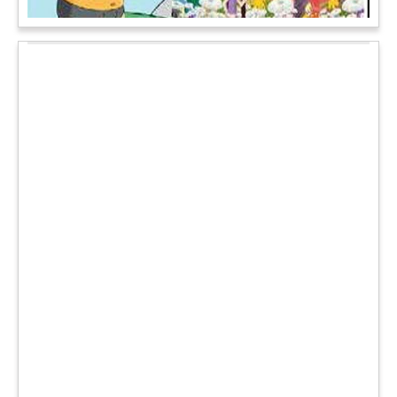
चमत्कार: एक साल की बच्ची के ऊपर से गुजरी ट्रेन, नहीं आई एक खरोंच
भी
जाको राखे साइयां मार सके न कोय वाली कहावत आज एक बच्ची पर पूरी
तरह चरितार्थ साबित हुई, जब वह एक हादसे दौरान बाल-बाल बच गई।
मामला उत्तर प्रदेश के मथुरा रेलवे जक्शंन का है।
आगे पढ़ें