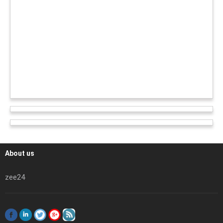
About us
zee24